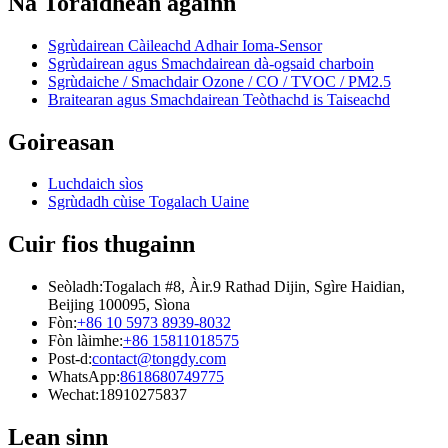
Na Toraidhean againn
Sgrùdairean Càileachd Adhair Ioma-Sensor
Sgrùdairean agus Smachdairean dà-ogsaid charboin
Sgrùdaiche / Smachdair Ozone / CO / TVOC / PM2.5
Braitearan agus Smachdairean Teòthachd is Taiseachd
Goireasan
Luchdaich sìos
Sgrùdadh cùise Togalach Uaine
Cuir fios thugainn
Seòladh:
Togalach #8, Àir.9 Rathad Dijin, Sgìre Haidian,
Beijing 100095, Sìona
Fòn:
+86 10 5973 8939-8032
Fòn làimhe:
+86 15811018575
Post-d:
contact@tongdy.com
WhatsApp:
8618680749775
Wechat:
18910275837
Lean sinn