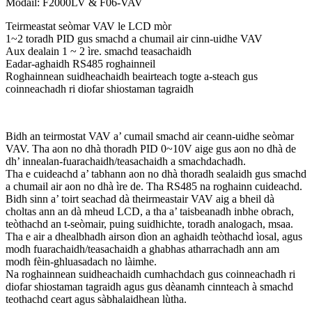
Modail: F2000LV & F06-VAV
Teirmeastat seòmar VAV le LCD mòr
1~2 toradh PID gus smachd a chumail air cinn-uidhe VAV
Aux dealain 1 ~ 2 ìre. smachd teasachaidh
Eadar-aghaidh RS485 roghainneil
Roghainnean suidheachaidh beairteach togte a-steach gus
coinneachadh ri diofar shiostaman tagraidh
Bidh an teirmostat VAV a’ cumail smachd air ceann-uidhe seòmar
VAV. Tha aon no dhà thoradh PID 0~10V aige gus aon no dhà de
dh’ innealan-fuarachaidh/teasachaidh a smachdachadh.
Tha e cuideachd a’ tabhann aon no dhà thoradh sealaidh gus smachd
a chumail air aon no dhà ìre de. Tha RS485 na roghainn cuideachd.
Bidh sinn a’ toirt seachad dà theirmeastair VAV aig a bheil dà
choltas ann an dà mheud LCD, a tha a’ taisbeanadh inbhe obrach,
teòthachd an t-seòmair, puing suidhichte, toradh analogach, msaa.
Tha e air a dhealbhadh airson dìon an aghaidh teòthachd ìosal, agus
modh fuarachaidh/teasachaidh a ghabhas atharrachadh ann am
modh fèin-ghluasadach no làimhe.
Na roghainnean suidheachaidh cumhachdach gus coinneachadh ri
diofar shiostaman tagraidh agus gus dèanamh cinnteach à smachd
teothachd ceart agus sàbhalaidhean lùtha.