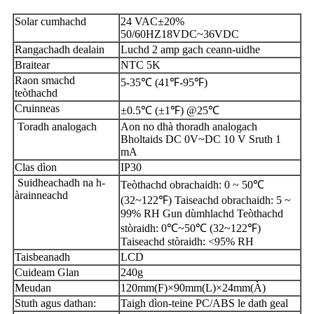
Solar cumhachd
24 VAC±20%
50/60HZ18VDC~36VDC
Rangachadh dealain
Luchd 2 amp gach ceann-uidhe
Braitear
NTC 5K
Raon smachd
5-35℃ (41℉-95℉)
teòthachd
Cruinneas
±0.5℃ (±1℉) @25℃
Toradh analogach
Aon no dhà thoradh analogach
Bholtaids DC 0V~DC 10 V Sruth 1
mA
Clas dìon
IP30
Suidheachadh na h-
Teòthachd obrachaidh: 0 ~ 50℃
àrainneachd
(32~122℉) Taiseachd obrachaidh: 5 ~
99% RH Gun dùmhlachd Teòthachd
stòraidh: 0℃~50℃ (32~122℉)
Taiseachd stòraidh: <95% RH
Taisbeanadh
LCD
Cuideam Glan
240g
Meudan
120mm(F)×90mm(L)×24mm(À)
Stuth agus dathan:
Taigh dìon-teine ​​PC/ABS le dath geal