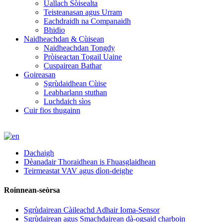
Uallach Sòisealta
Teisteanasan agus Urram
Eachdraidh na Companaidh
Bhidio
Naidheachdan & Cùisean
Naidheachdan Tongdy
Pròiseactan Togail Uaine
Cuspairean Bathar
Goireasan
Sgrùdaidhean Cùise
Leabharlann stuthan
Luchdaich sìos
Cuir fios thugainn
Dachaigh
Dèanadair Thoraidhean is Fhuasglaidhean
Teirmeastat VAV agus dìon-deighe
Roinnean-seòrsa
Sgrùdairean Càileachd Adhair Ioma-Sensor
Sgrùdairean agus Smachdairean dà-ogsaid charboin