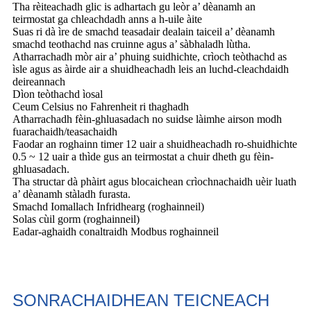
Tha rèiteachadh glic is adhartach gu leòr a’ dèanamh an
teirmostat ga chleachdadh anns a h-uile àite
Suas ri dà ìre de smachd teasadair dealain taiceil a’ dèanamh
smachd teothachd nas cruinne agus a’ sàbhaladh lùtha.
Atharrachadh mòr air a’ phuing suidhichte, crìoch teòthachd as
ìsle agus as àirde air a shuidheachadh leis an luchd-cleachdaidh
deireannach
Dìon teòthachd ìosal
Ceum Celsius no Fahrenheit ri thaghadh
Atharrachadh fèin-ghluasadach no suidse làimhe airson modh
fuarachaidh/teasachaidh
Faodar an roghainn timer 12 uair a shuidheachadh ro-shuidhichte
0.5 ~ 12 uair a thìde gus an teirmostat a chuir dheth gu fèin-
ghluasadach.
Tha structar dà phàirt agus blocaichean crìochnachaidh uèir luath
a’ dèanamh stàladh furasta.
Smachd Iomallach Infridhearg (roghainneil)
Solas cùil gorm (roghainneil)
Eadar-aghaidh conaltraidh Modbus roghainneil
SONRACHAIDHEAN TEICNEACH