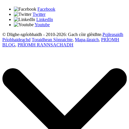
Facebook
Twitter
LinkedIn
Youtube
© Dlighe-sgrìobhaidh - 2010-2026: Gach còir glèidhte.
Poileasaidh
Prìobhaideachd
Toraidhean Sònraichte
,
Mapa-làraich
,
PRÌOMH
BLOG
,
PRÌOMH RANNSACHADH