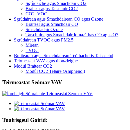
Sgrùdaiche agus Smachdair CO2
Braitear agus Tar-chuir CO2
CO2+VOC
Sgrùdairean agus Smachdairean CO agus Ozone
Braitear agus Smachdair CO
Smachdadair Ozone
Tar-chuir agus Smachdair Ioma-Ghas CO agus O3
Sgrùdairean TVOC agus PM2.5
Mìrean
TVOC
Braitearan agus Smachdairean Teòthachd is Taiseachd
Teirmeastat VAV agus dìon-deighe
Modúl Braitear CO2
Modúl CO2 Telaire (Amphenol)
Teirmeastat Seòmar VAV
Tuairisgeul Goirid: