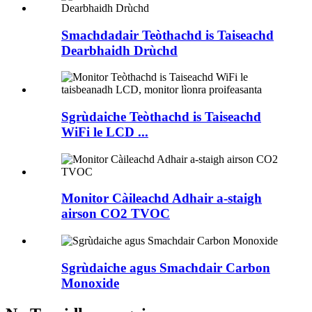
Smachdadair Teòthachd is Taiseachd
Dearbhaidh Drùchd
Sgrùdaiche Teòthachd is Taiseachd
WiFi le LCD ...
Monitor Càileachd Adhair a-staigh
airson CO2 TVOC
Sgrùdaiche agus Smachdair Carbon
Monoxide