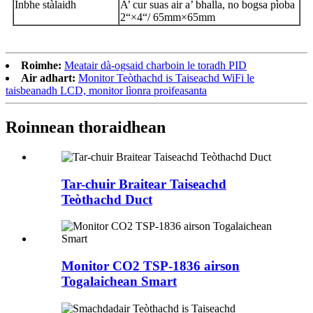
Inbhe stàlaidh
A’ cur suas air a’ bhalla, no bogsa pìoba
2“×4“/ 65mm×65mm
Roimhe:
Meatair dà-ogsaid charboin le toradh PID
Air adhart:
Monitor Teòthachd is Taiseachd WiFi le
taisbeanadh LCD, monitor lìonra proifeasanta
Roinnean thoraidhean
Tar-chuir Braitear Taiseachd
Teòthachd Duct
Monitor CO2 TSP-1836 airson
Togalaichean Smart