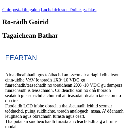
Cuir post-d thugainn
Luchdaich sìos Duilleag-dàta<
Ro-ràdh Goirid
Tagaichean Bathar
FEARTAN
Air a dhealbhadh gus teòthachd an t-seòmair a riaghladh airson
cinn-uidhe VAV le toradh 1X0~10 VDC gu
fuarachadh/teasachadh no toraidhean 2X0~10 VDC gu dampers
fuarachaidh is teasachaidh. Cuideachd aon no dhà thoradh
sealaidh gus smachd a chumail air teasadair dealain taice aon no
dhà ìre.
Faodaidh LCD inbhe obrach a thaisbeanadh leithid seòmar
teòthachd, puing suidhichte, toradh analogach, msaa. A’ dèanamh
leughadh agus obrachadh furasta agus ceart.
Tha putanan suidheachaidh furasta an cleachdadh aig a h-uile
modail