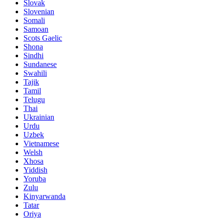
Slovak
Slovenian
Somali
Samoan
Scots Gaelic
Shona
Sindhi
Sundanese
Swahili
Tajik
Tamil
Telugu
Thai
Ukrainian
Urdu
Uzbek
Vietnamese
Welsh
Xhosa
Yiddish
Yoruba
Zulu
Kinyarwanda
Tatar
Oriya