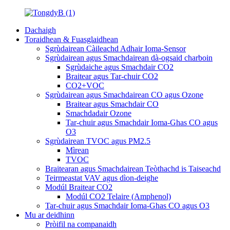
Dachaigh
Toraidhean & Fuasglaidhean
Sgrùdairean Càileachd Adhair Ioma-Sensor
Sgrùdairean agus Smachdairean dà-ogsaid charboin
Sgrùdaiche agus Smachdair CO2
Braitear agus Tar-chuir CO2
CO2+VOC
Sgrùdairean agus Smachdairean CO agus Ozone
Braitear agus Smachdair CO
Smachdadair Ozone
Tar-chuir agus Smachdair Ioma-Ghas CO agus
O3
Sgrùdairean TVOC agus PM2.5
Mìrean
TVOC
Braitearan agus Smachdairean Teòthachd is Taiseachd
Teirmeastat VAV agus dìon-deighe
Modúl Braitear CO2
Modúl CO2 Telaire (Amphenol)
Tar-chuir agus Smachdair Ioma-Ghas CO agus O3
Mu ar deidhinn
Pròifil na companaidh