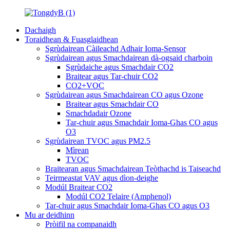
Dachaigh
Toraidhean & Fuasglaidhean
Sgrùdairean Càileachd Adhair Ioma-Sensor
Sgrùdairean agus Smachdairean dà-ogsaid charboin
Sgrùdaiche agus Smachdair CO2
Braitear agus Tar-chuir CO2
CO2+VOC
Sgrùdairean agus Smachdairean CO agus Ozone
Braitear agus Smachdair CO
Smachdadair Ozone
Tar-chuir agus Smachdair Ioma-Ghas CO agus
O3
Sgrùdairean TVOC agus PM2.5
Mìrean
TVOC
Braitearan agus Smachdairean Teòthachd is Taiseachd
Teirmeastat VAV agus dìon-deighe
Modúl Braitear CO2
Modúl CO2 Telaire (Amphenol)
Tar-chuir agus Smachdair Ioma-Ghas CO agus O3
Mu ar deidhinn
Pròifil na companaidh