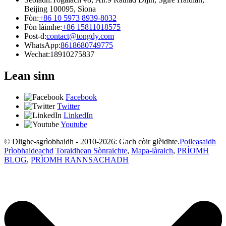
Beijing 100095, Sìona
Fòn:
+86 10 5973 8939-8032
Fòn làimhe:
+86 15811018575
Post-d:
contact@tongdy.com
WhatsApp:
8618680749775
Wechat:
18910275837
Lean sinn
Facebook
Twitter
LinkedIn
Youtube
© Dlighe-sgrìobhaidh - 2010-2026: Gach còir glèidhte.
Poileasaidh
Prìobhaideachd
Toraidhean Sònraichte
,
Mapa-làraich
,
PRÌOMH
BLOG
,
PRÌOMH RANNSACHADH