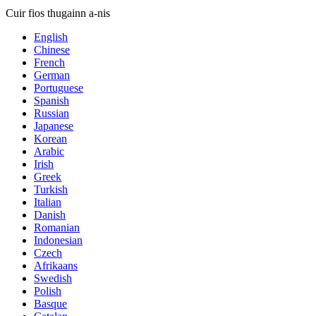
Cuir fios thugainn a-nis
English
Chinese
French
German
Portuguese
Spanish
Russian
Japanese
Korean
Arabic
Irish
Greek
Turkish
Italian
Danish
Romanian
Indonesian
Czech
Afrikaans
Swedish
Polish
Basque