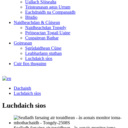
Uallach Sòisealta
Teisteanasan agus Urram
Eachdraidh na Companaidh
Bhidio
Naidheachdan & Cùisean
Naidheachdan Tongdy
Pròiseactan Togail Uaine
Cuspairean Bathar
Goireasan
Sgrùdaidhean Cùise
Leabharlann stuthan
Luchdaich sìos
Cuir fios thugainn
Dachaigh
Luchdaich sìos
Luchdaich sìos
Sealladh farsaing air toraidhean - às aonais monitor ioma-