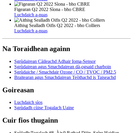
Figearan Q2 2022 Sìona - bho CBRE
Luchdaich a-nuas
Aithisg Sealladh Oifis Q2 2022 - bho Colliers
Luchdaich a-nuas
Na Toraidhean againn
Sgrùdairean Càileachd Adhair Ioma-Sensor
Sgrùdairean agus Smachdairean dà-ogsaid charboin
Sgrùdaiche / Smachdair Ozone / CO / TVOC / PM2.5
Braitearan agus Smachdairean Teòthachd is Taiseachd
Goireasan
Luchdaich sìos
Sgrùdadh cùise Togalach Uaine
Cuir fios thugainn
Seòladh:
Togalach #8, Àir.9 Rathad Dijin, Sgìre Haidian,